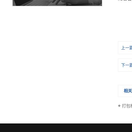
上一
下一
相
打包