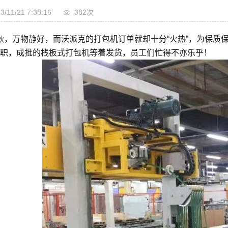
3/11/21 7:38:16
382次
，万物静好，而沃派克的打包机订单就却十分“火热”，为保质
秋
职，成批的栈板式打包机等着发货，员工们忙得不亦乐乎！